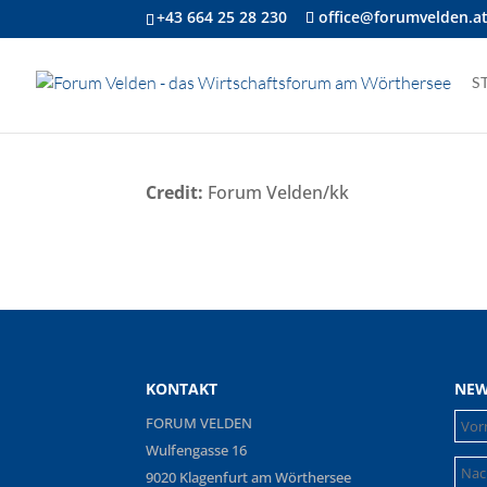
+43 664 25 28 230
office@forumvelden.a
S
Credit:
Forum Velden/kk
KONTAKT
NEW
FORUM VELDEN
Wulfengasse 16
9020 Klagenfurt am Wörthersee