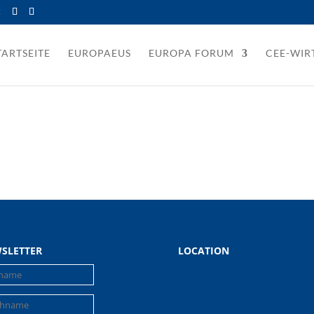
t
TARTSEITE
EUROPAEUS
EUROPA FORUM
CEE-WI
SLETTER
LOCATION