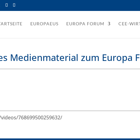
t
TARTSEITE
EUROPAEUS
EUROPA FORUM
CEE-WI
lles Medienmaterial zum Europa 
/videos/768699500259632/